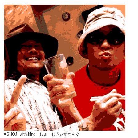
■SHOJI with king しょーじうぃずきんぐ