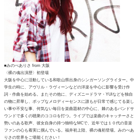
■みのべありさ from 大阪
〈裸の魂出演歴〉初登場
大阪を中心に活動している和歌山県出身のシンガーソングライター。中
学生の時に、アヴリル・ラヴィーンなどの洋楽を中心に影響を受け作
詞・作曲を始める。またその他に、ディズニードラマ・YUIなどを独自
の物に昇華し、ポップなメロディーセンスに誰もが日常で感じてる楽し
い事や不安な事、何気ない毎日を楽曲題材の中心に、棘のあるバンドサ
ウンドで多くの聴衆のココロを打つ。ライブでは楽曲のキャッチーさと
勢いのある歌声、彼女自身の持つ独特なMCで、近年では１０代の音楽
ファンの心も着実に掴んでいる。福井初上陸、裸の魂初登場。みのべあ
りさの世界をご堪能ください！