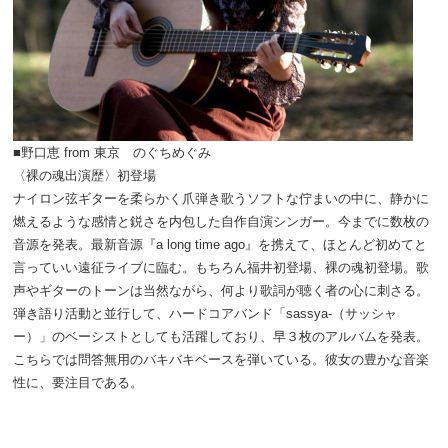
■野口恵 from 東京 のぐちめぐみ
〈裸の魂出演歴〉初登場
ナイロン弦ギターを柔らかく爪弾き歌うソフトな佇まいの中に、静かに
燃えるような感情と鋭さを内包した自作自演シンガー。今までに数枚の
音源を発表。最新音源『a long time ago』を携えて、ほとんど初めてと
言っていい遠征ライブに臨む。もちろん福井初登場、裸の魂初登場。歌
声やギターのトーンは当然ながら、何より歌詞が聴く者の心に刺さる。
弾き語り活動と並行して、ハードコアバンド「sassya-（サッシャ
ー）」のベーシストとしても活躍しており、早３枚のアルバムを発表。
こちらでは問答無用のバキバキベースを弾いている。彼女の豊かな音楽
性に、要注目である。