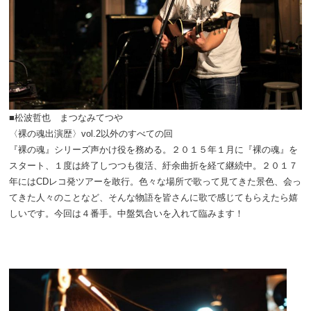
■松波哲也 まつなみてつや
〈裸の魂出演歴〉vol.2以外のすべての回
『裸の魂』シリーズ声かけ役を務める。２０１５年１月に『裸の魂』を
スタート、１度は終了しつつも復活、紆余曲折を経て継続中。２０１７
年にはCDレコ発ツアーを敢行。色々な場所で歌って見てきた景色、会っ
てきた人々のことなど、そんな物語を皆さんに歌で感じてもらえたら嬉
しいです。今回は４番手。中盤気合いを入れて臨みます！