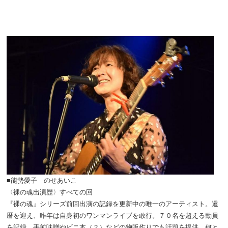
■能勢愛子 のせあいこ
〈裸の魂出演歴〉すべての回
『裸の魂』シリーズ前回出演の記録を更新中の唯一のアーティスト。還
暦を迎え、昨年は自身初のワンマンライブを敢行。７０名を超える動員
を記録。手前味噌やビニ本（？）などの物販作りでも話題を提供。何と