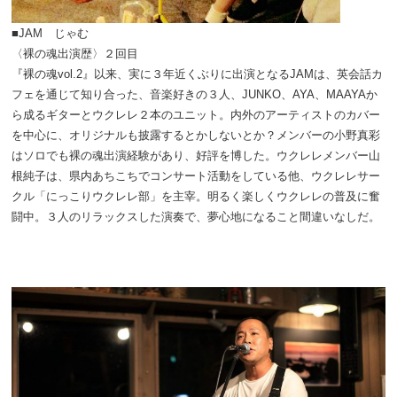
■JAM じゃむ
〈裸の魂出演歴〉２回目
『裸の魂vol.2』以来、実に３年近くぶりに出演となるJAMは、英会話カ
フェを通じて知り合った、音楽好きの３人、JUNKO、AYA、MAAYAか
ら成るギターとウクレレ２本のユニット。内外のアーティストのカバー
を中心に、オリジナルも披露するとかしないとか？メンバーの小野真彩
はソロでも裸の魂出演経験があり、好評を博した。ウクレレメンバー山
根純子は、県内あちこちでコンサート活動をしている他、ウクレレサー
クル「にっこりウクレレ部」を主宰。明るく楽しくウクレレの普及に奮
闘中。３人のリラックスした演奏で、夢心地になること間違いなしだ。