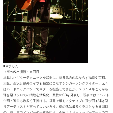
■やましん
〈裸の魂出演歴〉６回目
卓越したギターテクニックを武器に、福井県内のみならず滋賀や京都、
大阪、金沢と県外ライブも頻繁にこなすシンガーソングライター。元々
はハードロックバンドでギターを担当してきたが、２０１４年ごろから
弾き語りソロでの活動を活発化。数枚のCDを発表し、現在ではイベント
企画・運営も数多く手掛ける。福井で最もアクティブに飛び回る弾き語
りアーティストと言ってよいだろう。裸の魂は最多クラスとなる６回目
の出演。主力メンバーの一翼を担う。今回は２日目トッパーで一日の雰