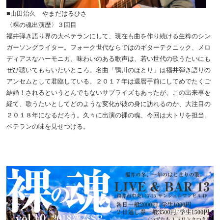
■山田治久 やまだはるひさ
〈裸の魂出演歴〉３回目
福井弾き語り界の大ベテランにして、現在も曲を作り続ける生粋のシン
ガーソングライター。フォーク世代ならではのギターテクニック、メロ
ディアスなハーモニカ、味わいのある歌声は、若い世代の歌うたいにも
ぜひ聴いてもらいたいところ。名曲「鴨川のほとり」は福井弾き語りの
アンセムとして君臨している。２０１７年は還暦手前にしてめでたくご
結婚！されるというとんでもないサプライズもあったが、この出来事を
経て、歌うたいとしてどのような変化が彼の身に訪れるのか、大注目の
２０１８年になるだろう。久々に出演の裸の魂、今回は大トリを担当。
ベテランの味を見せつける。