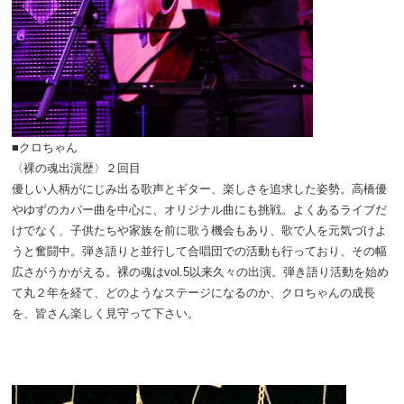
■クロちゃん
〈裸の魂出演歴〉２回目
優しい人柄がにじみ出る歌声とギター、楽しさを追求した姿勢。高橋優
やゆずのカバー曲を中心に、オリジナル曲にも挑戦。よくあるライブだ
けでなく、子供たちや家族を前に歌う機会もあり、歌で人を元気づけよ
うと奮闘中。弾き語りと並行して合唱団での活動も行っており、その幅
広さがうかがえる。裸の魂はvol.5以来久々の出演。弾き語り活動を始め
て丸２年を経て、どのようなステージになるのか、クロちゃんの成長
を、皆さん楽しく見守って下さい。