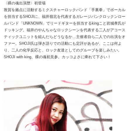
〈裸の魂出演歴〉初登場
敦賀を拠点に活動するミクスチャーロックバンド「手裏拳」でボーカル
を担当するSHOJIに、福井嶺北を代表するガレージパンクロックンロー
ルバンド「UNKNOWN」でリードギターを担当するkingこと岩城孝氏が
ドッキング。福井のやんちゃなロックシーンを代表する二人がアコース
ティックユニットを組んだらどうなるか…主催者自ら二人での出演をオ
ファー。SHOJI氏は弾き語りでの活動にも定評があるが、ここは何よ
り、二人の化学反応と、ロック友達としてのグルーブを楽しみたい。
SHOJI with king、裸の魂初見参。カッコよさに痺れて下さい！