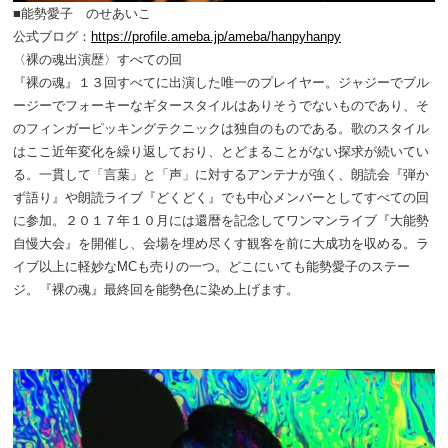
■能勢愛子 のせあいこ
公式ブログ：
https://profile.ameba.jp/ameba/hanpyhanpy
〈裸の魂出演歴〉すべての回
『裸の魂』１３回すべてに出演した唯一のプレイヤー。ジャジーでブル
ージーでフォーキーなギタースタイルはありそうでないものであり、そ
のフィンガーピッキングテクニックは独自のものである。歌のスタイル
はここ近年変化を繰り返しており、とどまることがない探求が続いてい
る。一貫して「言葉」と「声」に対するアンテナが強く、朗読会『弾か
ず語り』や朗読ライブ『どくどく』でも中心メンバーとしてすべての回
に参加。２０１７年１０月には還暦を記念してワンマンライブ『大能勢
自慢大会』を開催し、会場を埋め尽くす観客を前に大成功を収める。ラ
イブ以上に軽妙なMCも売りの一つ。どこにいても能勢愛子のステー
ジ。『裸の魂』最終回を能勢色に染め上げます。