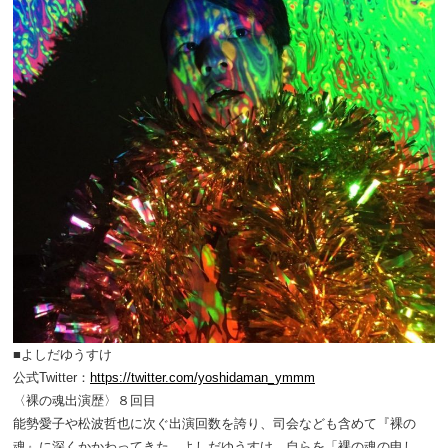
■よしだゆうすけ
公式Twitter：
https://twitter.com/yoshidaman_ymmm
〈裸の魂出演歴〉８回目
能勢愛子や松波哲也に次ぐ出演回数を誇り、司会なども含めて『裸の
魂』に深くかかわってきた、よしだゆうすけ。自らを「裸の魂の申し