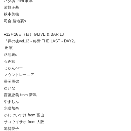
ハタ坊 from 岐阜
濱野正基
秋本美穂
司会:路地裏s
■12月16日（日）＠LIVE & BAR 13
『裸の魂vol.13～終焉 THE LAST～DAY2』
-出演-
路地裏s
るみ姉
じゅんぺー
マウントレーニア
長岡辰弥
ゆいな
齋藤忠義 from 新潟
やましん
水咲加奈
かじけいすけ from 富山
サコウイサオ from 大阪
能勢愛子