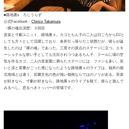
■路地裏s ろじうらず
公式Facebook：
Chinco Takamura
〈裸の魂出演歴〉３回目
音楽と寸劇ユニット、路地裏ｓ。カゴとちん子の二人は日ごろからDJと
しても方々として活躍しており、各所引っ張りだこ状態だが、彼らが誕
生したのは『裸の魂』であった。三度その原点のステージに立つ。エモ
ーショナルな歌い手としても注目されつつあるちん子、クールに場の空
気を作るカゴ。二人の音楽愛に満ちたステージには、ファンも多い。笑
いと涙と茶番がごった煮になったような路地裏ｓのライブは、福井の嶺
北地域とは違う、近畿文化の色が強い嶺南ならではのノリがある。音楽
が好きなら、寸劇が好きなら、路地裏ｓのライブを観て、彼らと遊んで
みるべし。恐るべきトッパーの登場です。