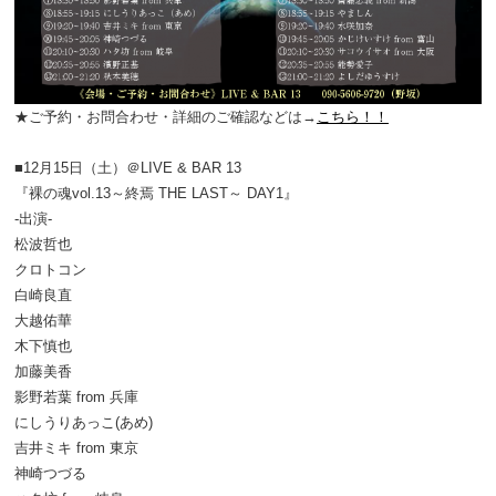
★ご予約・お問合わせ・詳細のご確認などは→
こちら！！
■12月15日（土）＠LIVE & BAR 13
『裸の魂vol.13～終焉 THE LAST～ DAY1』
-出演-
松波哲也
クロトコン
白崎良直
大越佑華
木下慎也
加藤美香
影野若葉 from 兵庫
にしうりあっこ(あめ)
吉井ミキ from 東京
神崎つづる