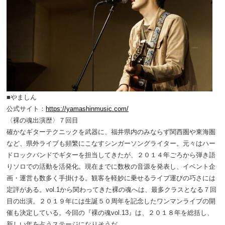
■やましん
公式サイト：
https://yamashinmusic.com/
〈裸の魂出演歴〉７回目
確かなギターテクニックを武器に、福井県内のみならず関西圏や東海圏
など、県外ライブも頻繁にこなすシンガーソングライター。元々はハー
ドロックバンドでギターを担当してきたが、２０１４年ごろから弾き語
りソロでの活動を活発化。現在までに数枚の音源を発表し、イベント企
画・運営も数多く手掛ける。観客を軽妙に乗せるライブ運びの巧さには
定評がある。vol.1から関わってきた裸の魂へは、最多クラスとなる７回
目の出演。２０１９年には生誕５０周年を記念したワンマンライブの開
催も決定している。今回の『裸の魂vol.13』は、２０１８年を総括し、
新しい年を占うステージになりそうだ。