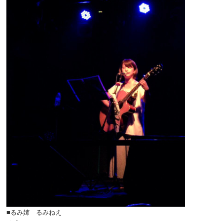
■るみ姉 るみねえ