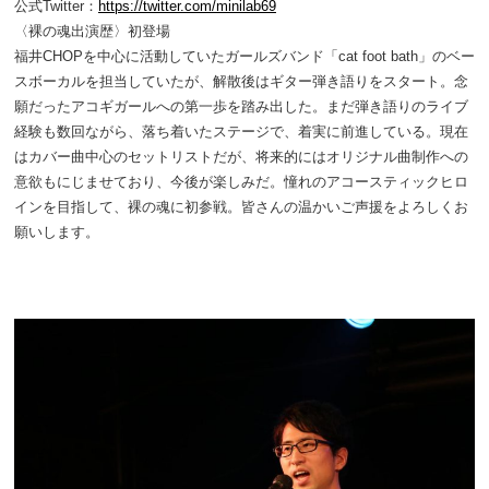
公式Twitter：
https://twitter.com/minilab69
〈裸の魂出演歴〉初登場
福井CHOPを中心に活動していたガールズバンド「cat foot bath」のベー
スボーカルを担当していたが、解散後はギター弾き語りをスタート。念
願だったアコギガールへの第一歩を踏み出した。まだ弾き語りのライブ
経験も数回ながら、落ち着いたステージで、着実に前進している。現在
はカバー曲中心のセットリストだが、将来的にはオリジナル曲制作への
意欲もにじませており、今後が楽しみだ。憧れのアコースティックヒロ
インを目指して、裸の魂に初参戦。皆さんの温かいご声援をよろしくお
願いします。