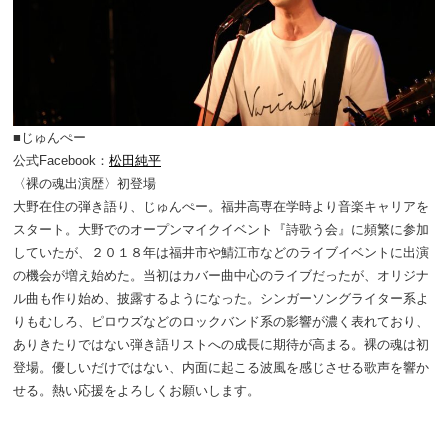
■じゅんぺー
公式Facebook：
松田純平
〈裸の魂出演歴〉初登場
大野在住の弾き語り、じゅんぺー。福井高専在学時より音楽キャリアを
スタート。大野でのオープンマイクイベント『詩歌う会』に頻繁に参加
していたが、２０１８年は福井市や鯖江市などのライブイベントに出演
の機会が増え始めた。当初はカバー曲中心のライブだったが、オリジナ
ル曲も作り始め、披露するようになった。シンガーソングライター系よ
りもむしろ、ピロウズなどのロックバンド系の影響が濃く表れており、
ありきたりではない弾き語リストへの成長に期待が高まる。裸の魂は初
登場。優しいだけではない、内面に起こる波風を感じさせる歌声を響か
せる。熱い応援をよろしくお願いします。