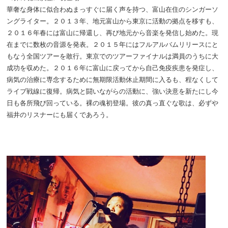
華奢な身体に似合わぬまっすぐに届く声を持つ、富山在住のシンガーソ
ングライター。２０１３年、地元富山から東京に活動の拠点を移すも、
２０１６年春には富山に帰還し、再び地元から音楽を発信し始めた。現
在までに数枚の音源を発表。２０１５年にはフルアルバムリリースにと
もなう全国ツアーを敢行。東京でのツアーファイナルは満員のうちに大
成功を収めた。２０１６年に富山に戻ってから自己免疫疾患を発症し、
病気の治療に専念するために無期限活動休止期間に入るも、程なくして
ライブ戦線に復帰。病気と闘いながらの活動に、強い決意を新たにし今
日も各所飛び回っている。裸の魂初登場。彼の真っ直ぐな歌は、必ずや
福井のリスナーにも届くであろう。