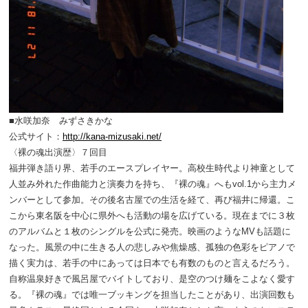
■水咲加奈 みずさきかな
公式サイト：
http://kana-mizusaki.net/
〈裸の魂出演歴〉７回目
福井弾き語り界、若手のエースプレイヤー。高校生時代より神童として
人並み外れた作曲能力と演奏力を持ち、『裸の魂』へもvol.1から主力メ
ンバーとして参加。その後名古屋での生活を経て、再び福井に帰還。こ
こから東名阪を中心に県外へも活動の場を広げている。現在までに３枚
のアルバムと１枚のシングルを公式に発売。映画のようなMVも話題に
なった。風景の中に生きる人の悲しみや焦燥感、孤独の色彩をピアノで
描く実力は、若手の中にあっては日本でも有数のものと言えるだろう。
自称温泉好きで風呂屋でバイトしており、是空のつけ麺をこよなく愛す
る。『裸の魂』では唯一ブッキングを担当したことがあり、出演回数も