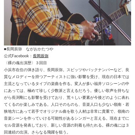
■長岡辰弥 ながおかたつや
公式Facebook：
長岡辰弥
〈裸の魂出演歴〉３回目
小浜市在住の弾き語り、長岡辰弥。スピッツやバックナンバーなど、良
質なメロディーを持つアーティストに強い影響を受け、現在の日本では
主流となっているタイプの楽曲を作る。変人が多い福井ソロシーンの中
にあっては、極めて珍しく少数派と言えるだろう。優しい歌声を持ちな
がら長渕剛にも影響を受けており、荒々しい要素が今後どのように表れ
てくるのか楽しみである。人口そのものも、音楽人口も少ない嶺南・若
狭地方にあって若手でオリジナル曲を歌う人材は非常に貴重で、嶺南の
音楽シーンを作っていける可能性があるシンガーと言える。現在までに
セル音源を発表しており、新しい音源の到着も待たれる。裸の魂には３
回連続の出演。さらなる飛躍を狙う。