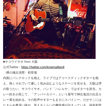
■サコウイサオ from 大阪
公式Twitter：
https://twitter.com/kinema4ten4
〈裸の魂出演歴〉初登場
内面にパンクロックを抱え、ライブではアコースティックギターを抱
え、熱くそれでいて優しく包み込むようなステージを見せる、大阪は堺
の歌うたい、サコウイサオ。バンド「ハレルヤ」ではギターを担当。カ
レー好きが高じて、「アッパーカリー」という屋号で神出鬼没の出店カ
レー屋を始める。その歌声やギターもまさにスパイシー。だがそこには
たまらぬ奥深い味や、笑えるくらいの爽快感が詰まっている。福井初登