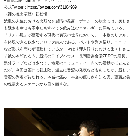
■齋藤忠義 from 新潟 さいとうただよし
公式Twitter：
https://twitter.com/31104989
〈裸の魂出演歴〉初登場
波乱の人生における比類なき感情の発露、ポエジーの放出には、美しさ
も醜さも幸せも不幸せもすべてを飲み込むエネルギーに満ちている。
「リアル風」が蔓延する現代の表現の世界において、「本物のリアル」
を体現できる数少ないロック詩人である。バンドや弾き語り、ユニット
など形式を問わず活動しているが、やはり弾き語りにおける生々しさこ
そ彼の本領だろう。新潟のライブハウス、長岡音楽食堂ZEROの店長。
県外ライブなどは少なく、地元のコミュニティー内での活動がほとんど
だが、今回は福井に初上陸。過去に音源の発表などもあったが、新しい
音源の到着が待たれる。本当の痛み、本当の優しさを知る男、齋藤忠義
の魂震えるステージから目を離すな。