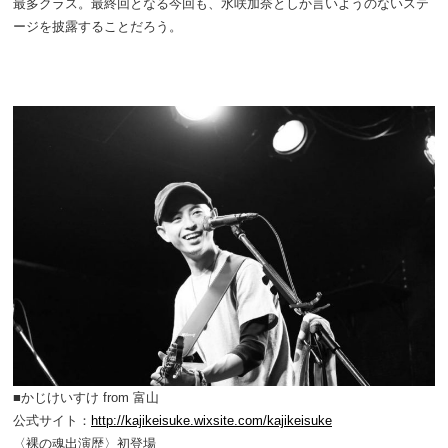
最多クラス。最終回となる今回も、水咲加奈としか言いようのないステ
ージを披露することだろう。
■かじけいすけ from 富山
公式サイト：
http://kajikeisuke.wixsite.com/kajikeisuke
〈裸の魂出演歴〉初登場